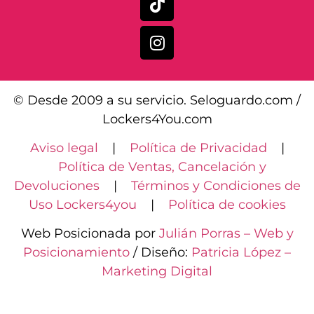
© Desde 2009 a su servicio. Seloguardo.com /
Lockers4You.com
Aviso legal
|
Política de Privacidad
|
Política de Ventas, Cancelación y
Devoluciones
|
Términos y Condiciones de
Uso Lockers4you
|
Política de cookies
Web Posicionada por
Julián Porras – Web y
Posicionamiento
/ Diseño:
Patricia López –
Marketing Digital