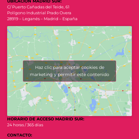
UBICACIÓN MADRID SUR:
C/ Puerto Cañadas del Teide, 61
Polígono Industrial Prado Overa
28919 – Leganés – Madrid – España
Haz clic para aceptar cookies de
marketing y permitir este contenido
HORARIO DE ACCESO MADRID SUR:
24 horas / 365 días
CONTACTO: