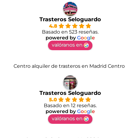
Trasteros Seloguardo
4.8
Basado en 523 reseñas.
powered by
G
o
o
g
l
e
valóranos en
Centro alquiler de trasteros en Madrid Centro
Trasteros Seloguardo
5.0
Basado en 12 reseñas.
powered by
G
o
o
g
l
e
valóranos en