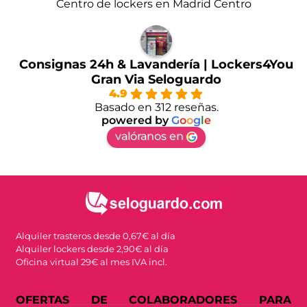
Centro de lockers en Madrid Centro
Consignas 24h & Lavandería | Lockers4You
Gran Via Seloguardo
4.9
Basado en 312 reseñas.
powered by
G
o
o
g
l
e
valóranos en
Alquiler trasteros desde 0,67€ al día
Alquiler lockers desde 2,90€ al día
Oficina virtual 29€ al mes IVA incl.
OFERTAS DE COLABORADORES PARA