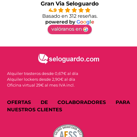
Gran Via Seloguardo
4.9
Basado en 312 reseñas.
powered by
G
o
o
g
l
e
valóranos en
Alquiler trasteros desde 0,67€ al día
Alquiler lockers desde 2,90€ al día
Oficina virtual 29€ al mes IVA incl.
OFERTAS DE COLABORADORES PARA
NUESTROS CLIENTES