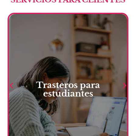
Trasteros para
Más información
estudiantes