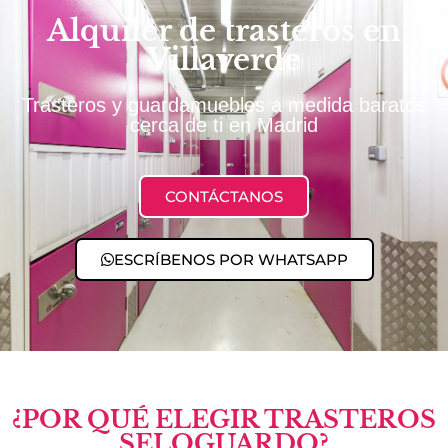
Alquiler de trasteros en
Villaverde
Trasteros y guardamuebles a medida baratos
cerca de ti en Madrid
CONTÁCTANOS
ESCRÍBENOS POR WHATSAPP
¿POR QUÉ ELEGIR TRASTEROS
SELOGUARDO?