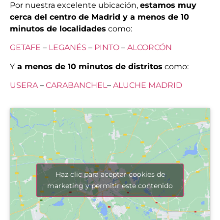
Por nuestra excelente ubicación,
estamos muy
cerca del centro de Madrid y a menos de 10
minutos de localidades
como:
GETAFE
–
LEGANÉS
–
PINTO
–
ALCORCÓN
Y
a menos de 10 minutos de distritos
como:
USERA
–
CARABANCHEL
–
ALUCHE
MADRID
Haz clic para aceptar cookies de
marketing y permitir este contenido