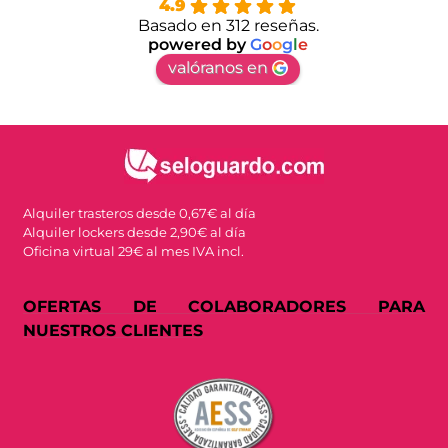
4.9
Basado en 312 reseñas.
powered by
G
o
o
g
l
e
valóranos en
Alquiler trasteros desde 0,67€ al día
Alquiler lockers desde 2,90€ al día
Oficina virtual 29€ al mes IVA incl.
OFERTAS DE COLABORADORES PARA
NUESTROS CLIENTES