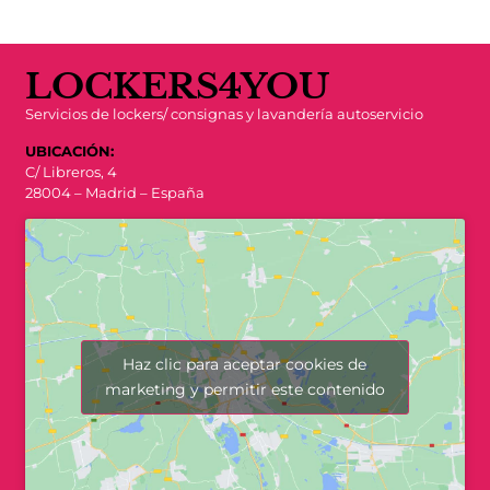
LOCKERS4YOU
Servicios de lockers/ consignas y lavandería autoservicio
UBICACIÓN:
C/ Libreros, 4
28004 – Madrid – España
Haz clic para aceptar cookies de
marketing y permitir este contenido