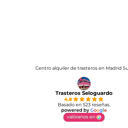
Centro alquiler de trasteros en Madrid S
Trasteros Seloguardo
4.8
Basado en 523 reseñas.
powered by
G
o
o
g
l
e
valóranos en