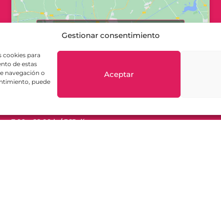
Haz clic para aceptar cookies de
Gestionar consentimiento
marketing y permitir este contenido
s cookies para
ento de estas
de navegación o
Aceptar
sentimiento, puede
HORARIO DE ACCESO:
7:00 – 22:00 h / 365 días
CONTACTO:
91 746 30 30
info@seloguardo.com