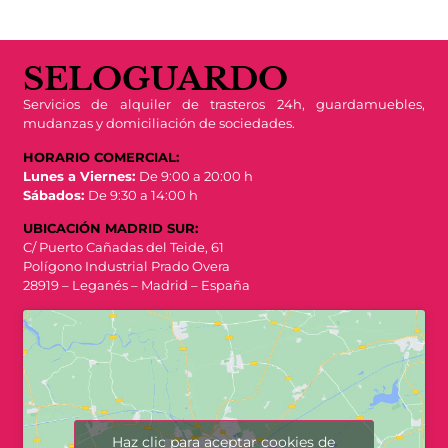
SELOGUARDO
Servicios de alquiler de trasteros 24h, guardamuebles,
mudanzas y domiciliación de sociedades.
HORARIO COMERCIAL:
Lunes a Viernes:
De 9:00 a 20:00 h
Sábados:
De 9:30 a 14:00 h
UBICACIÓN MADRID SUR:
C/ Puerto Cañadas del Teide, 61
Polígono Industrial Prado Overa
28919 – Leganés – Madrid – España
Haz clic para aceptar cookies de