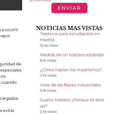
ENVIAR
NOTICIAS MAS VISTAS
 a ocurrir
Trasteros para estudiantes en
mayor
Madrid
12.4k vistas
Medida de un trastero estándar
6.1k vistas
eguridad de
¿Cómo hablan los madrileños?
 especiales
3.7k vistas
 no
s cuando
Usos de las Naves Industriales
3.5k vistas
ncargados
Cuarto trastero ¿Porque se dice
así?
 evitar
3.4k vistas