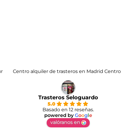
ur
Centro alquiler de trasteros en Madrid Centro
Trasteros Seloguardo
5.0
Basado en 12 reseñas.
powered by
G
o
o
g
l
e
valóranos en