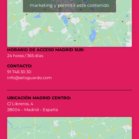
marketing y permitir este contenido
HORARIO DE ACCESO MADRID SUR:
24 horas / 365 días
CONTACTO:
91 746 30 30
info@seloguardo.com
UBICACIÓN MADRID CENTRO:
C/ Libreros, 4
28004 – Madrid – España