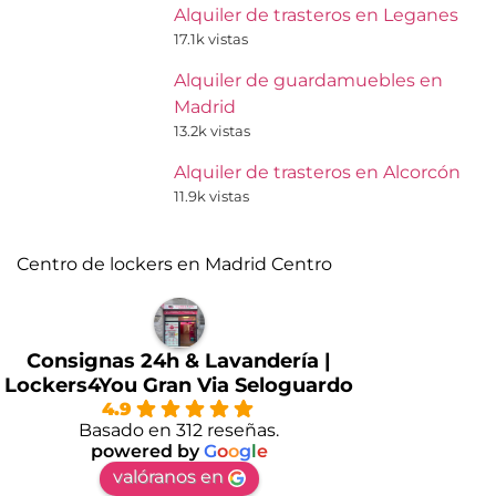
Alquiler de trasteros en Leganes
17.1k vistas
Alquiler de guardamuebles en
Madrid
13.2k vistas
Alquiler de trasteros en Alcorcón
11.9k vistas
Centro de lockers en Madrid Centro
Consignas 24h & Lavandería |
Lockers4You Gran Via Seloguardo
4.9
Basado en 312 reseñas.
powered by
G
o
o
g
l
e
valóranos en