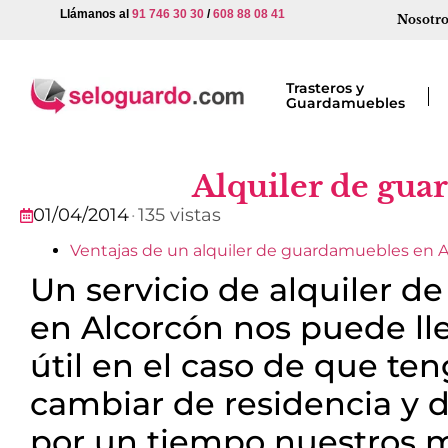
Llámanos al
91 746 30 30
/
608 88 08 41
Nosotro
Trasteros y
Guardamuebles
Alquiler de gua
01/04/2014
·
135 vistas
Ventajas de un alquiler de guardamuebles en 
Un servicio de alquiler 
en Alcorcón nos puede ll
útil en el caso de que t
cambiar de residencia y 
por un tiempo nuestros 