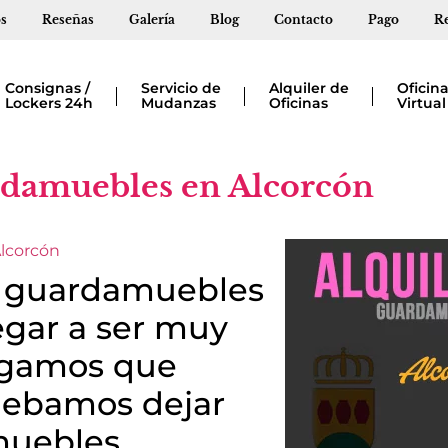
s
Reseñas
Galería
Blog
Contacto
Pago
Re
Consignas /
Servicio de
Alquiler de
Oficin
Lockers 24h
Mudanzas
Oficinas
Virtual
rdamuebles en Alcorcón
Alcorcón
de guardamuebles
egar a ser muy
engamos que
debamos dejar
muebles