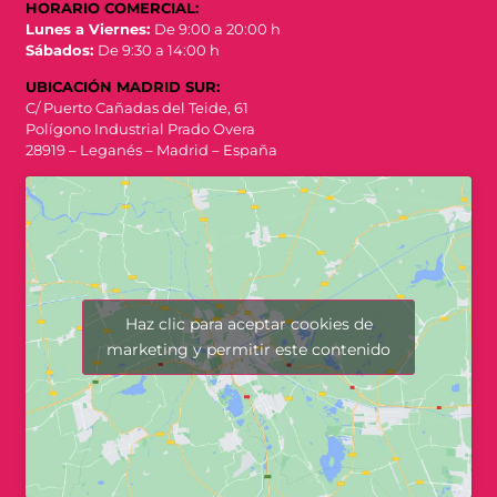
HORARIO COMERCIAL:
Lunes a Viernes:
De 9:00 a 20:00 h
Sábados:
De 9:30 a 14:00 h
UBICACIÓN MADRID SUR:
C/ Puerto Cañadas del Teide, 61
Polígono Industrial Prado Overa
28919 – Leganés – Madrid – España
Haz clic para aceptar cookies de
marketing y permitir este contenido