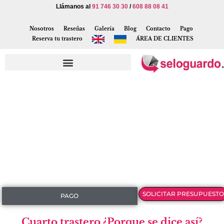
Llámanos al
91 746 30 30
/
608 88 08 41
Nosotros
Reseñas
Galería
Blog
Contacto
Pago
Reserva tu trastero
ÁREA DE CLIENTES
SOLICITAR PRESUPUESTO
PAGO
Cuarto trastero ¿Porque se dice así?