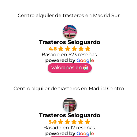
Centro alquiler de trasteros en Madrid Sur
Trasteros Seloguardo
4.8
Basado en 523 reseñas.
powered by
G
o
o
g
l
e
valóranos en
Centro alquiler de trasteros en Madrid Centro
Trasteros Seloguardo
5.0
Basado en 12 reseñas.
powered by
G
o
o
g
l
e