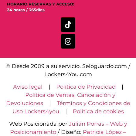
HORARIO RESERVAS Y ACCESO:
24 horas / 365días
© Desde 2009 a su servicio. Seloguardo.com /
Lockers4You.com
Aviso legal
|
Política de Privacidad
|
Política de Ventas, Cancelación y
Devoluciones
|
Términos y Condiciones de
Uso Lockers4you
|
Política de cookies
Web Posicionada por
Julián Porras – Web y
Posicionamiento
/ Diseño:
Patricia López –