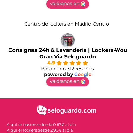
valóranos en
Centro de lockers en Madrid Centro
Consignas 24h & Lavandería | Lockers4You
Gran Via Seloguardo
4.9
Basado en 312 reseñas.
powered by
G
o
o
g
l
e
valóranos en
Alquiler trasteros desde 0,67€ al día
Alquiler lockers desde 2,90€ al día