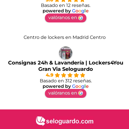
Basado en 12 reseñas.
powered by
G
o
o
g
l
e
valóranos en
Centro de lockers en Madrid Centro
Consignas 24h & Lavandería | Lockers4You
Gran Via Seloguardo
4.9
Basado en 312 reseñas.
powered by
G
o
o
g
l
e
valóranos en