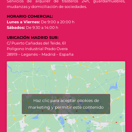
Servicios de alquiler de trasteros 24h, guardamuebles,
mudanzas y domiciliación de sociedades.
HORARIO COMERCIAL:
Lunes a Viernes:
De 9:00 a 20:00 h
Sábados:
De 9:30 a 14:00 h
UBICACIÓN MADRID SUR:
C/ Puerto Cañadas del Teide, 61
Polígono Industrial Prado Overa
28919 – Leganés – Madrid – España
Haz clic para aceptar cookies de
marketing y permitir este contenido