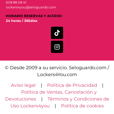
608 88 08 41
lockers4you@seloguardo.com
HORARIO RESERVAS Y ACCESO:
24 horas / 365días
© Desde 2009 a su servicio. Seloguardo.com /
Lockers4You.com
Aviso legal
|
Política de Privacidad
|
Política de Ventas, Cancelación y
Devoluciones
|
Términos y Condiciones de
Uso Lockers4you
|
Política de cookies