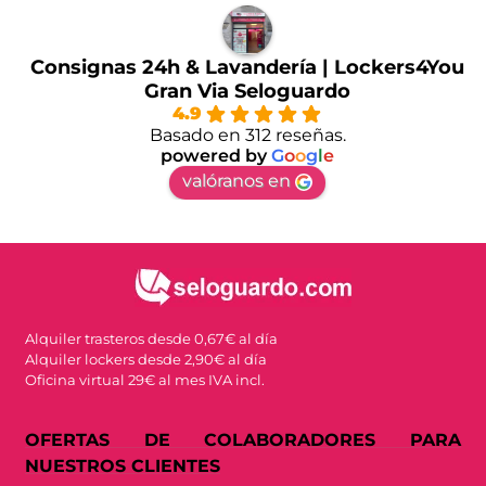
Consignas 24h & Lavandería | Lockers4You
Gran Via Seloguardo
4.9
Basado en 312 reseñas.
powered by
G
o
o
g
l
e
valóranos en
Alquiler trasteros desde 0,67€ al día
Alquiler lockers desde 2,90€ al día
Oficina virtual 29€ al mes IVA incl.
OFERTAS DE COLABORADORES PARA
NUESTROS CLIENTES