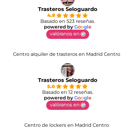
Trasteros Seloguardo
4.8
Basado en 523 reseñas.
powered by
G
o
o
g
l
e
valóranos en
Centro alquiler de trasteros en Madrid Centro
Trasteros Seloguardo
5.0
Basado en 12 reseñas.
powered by
G
o
o
g
l
e
valóranos en
Centro de lockers en Madrid Centro