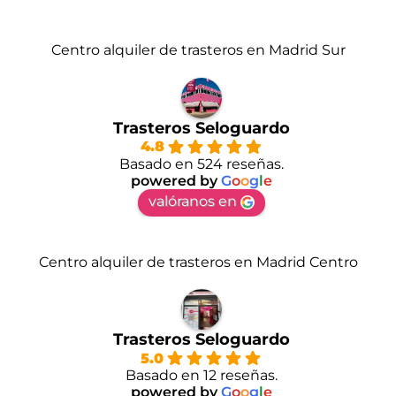
Centro alquiler de trasteros en Madrid Sur
Trasteros Seloguardo
4.8
Basado en 524 reseñas.
powered by
G
o
o
g
l
e
valóranos en
Centro alquiler de trasteros en Madrid Centro
Trasteros Seloguardo
5.0
Basado en 12 reseñas.
powered by
G
o
o
g
l
e