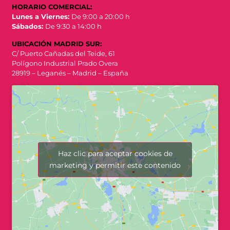
HORARIO COMERCIAL:
Lunes a Viernes:
De 9:00 a 20:00 h
Sábados:
De 9:30 a 14:00 h
UBICACIÓN MADRID SUR:
C/ Puerto Cañadas del Teide, 61
Polígono Industrial Prado Overa
28919 – Leganés – Madrid – España
Haz clic para aceptar cookies de
marketing y permitir este contenido