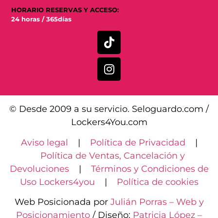
HORARIO RESERVAS Y ACCESO:
24 horas / 365días
© Desde 2009 a su servicio. Seloguardo.com /
Lockers4You.com
Aviso legal
|
Política de Privacidad
|
Política de Ventas, Cancelación y
Devoluciones
|
Términos y Condiciones de
Uso Lockers4you
|
Política de cookies
Web Posicionada por
Julián Porras – Web y
Posicionamiento
/ Diseño:
Patricia López –