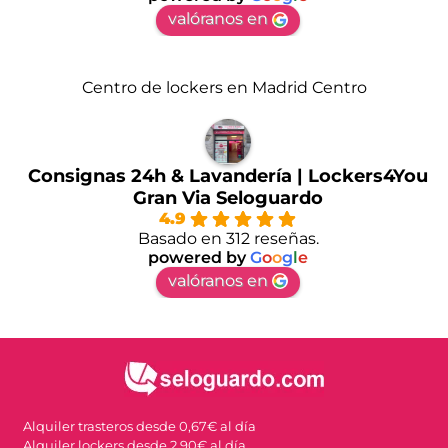
valóranos en
Centro de lockers en Madrid Centro
Consignas 24h & Lavandería | Lockers4You
Gran Via Seloguardo
4.9
Basado en 312 reseñas.
powered by
G
o
o
g
l
e
valóranos en
Alquiler trasteros desde 0,67€ al día
Alquiler lockers desde 2,90€ al día