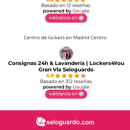
Basado en 12 reseñas.
powered by
G
o
o
g
l
e
valóranos en
Centro de lockers en Madrid Centro
Consignas 24h & Lavandería | Lockers4You
Gran Via Seloguardo
4.9
Basado en 312 reseñas.
powered by
G
o
o
g
l
e
valóranos en