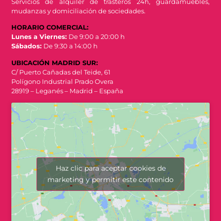
Servicios de alquiler de trasteros 24h, guardamuebles,
mudanzas y domiciliación de sociedades.
HORARIO COMERCIAL:
Lunes a Viernes:
De 9:00 a 20:00 h
Sábados:
De 9:30 a 14:00 h
UBICACIÓN MADRID SUR:
C/ Puerto Cañadas del Teide, 61
Polígono Industrial Prado Overa
28919 – Leganés – Madrid – España
Haz clic para aceptar cookies de
marketing y permitir este contenido