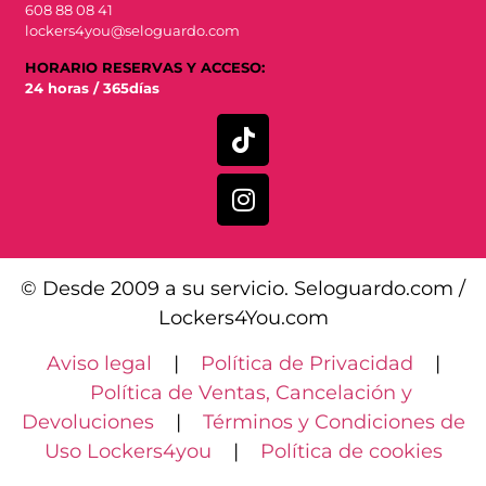
608 88 08 41
lockers4you@seloguardo.com
HORARIO RESERVAS Y ACCESO:
24 horas / 365días
© Desde 2009 a su servicio. Seloguardo.com /
Lockers4You.com
Aviso legal
|
Política de Privacidad
|
Política de Ventas, Cancelación y
Devoluciones
|
Términos y Condiciones de
Uso Lockers4you
|
Política de cookies