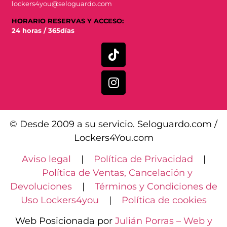
lockers4you@seloguardo.com
HORARIO RESERVAS Y ACCESO:
24 horas / 365días
© Desde 2009 a su servicio. Seloguardo.com /
Lockers4You.com
Aviso legal
|
Política de Privacidad
|
Política de Ventas, Cancelación y
Devoluciones
|
Términos y Condiciones de
Uso Lockers4you
|
Política de cookies
Web Posicionada por
Julián Porras – Web y