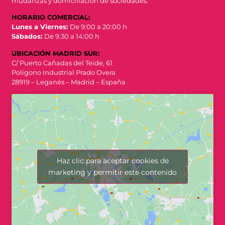
mudanzas y domiciliación de sociedades.
HORARIO COMERCIAL:
Lunes a Viernes:
De 9:00 a 20:00 h
Sábados:
De 9:30 a 14:00 h
UBICACIÓN MADRID SUR:
C/ Puerto Cañadas del Teide, 61
Polígono Industrial Prado Overa
28919 – Leganés – Madrid – España
Haz clic para aceptar cookies de
marketing y permitir este contenido