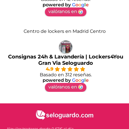
powered by
G
o
o
g
l
e
valóranos en
Centro de lockers en Madrid Centro
Consignas 24h & Lavandería | Lockers4You
Gran Via Seloguardo
4.9
Basado en 312 reseñas.
powered by
G
o
o
g
l
e
valóranos en
Alquiler trasteros desde 0,67€ al día