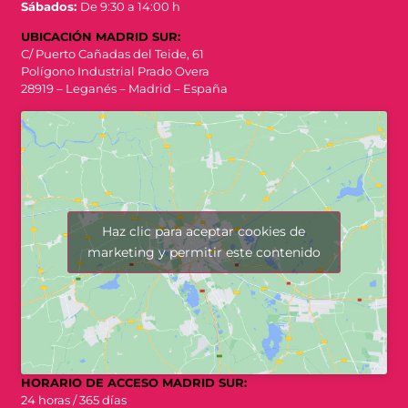
Sábados:
De 9:30 a 14:00 h
UBICACIÓN MADRID SUR:
C/ Puerto Cañadas del Teide, 61
Polígono Industrial Prado Overa
28919 – Leganés – Madrid – España
Haz clic para aceptar cookies de
marketing y permitir este contenido
HORARIO DE ACCESO MADRID SUR:
24 horas / 365 días