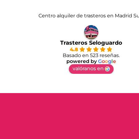
Centro alquiler de trasteros en Madrid S
Trasteros Seloguardo
4.8
Basado en 523 reseñas.
powered by
G
o
o
g
l
e
valóranos en