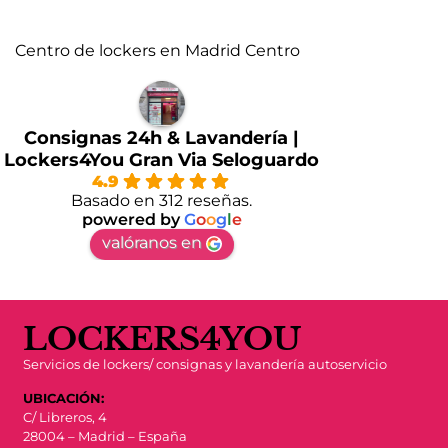
Centro de lockers en Madrid Centro
Consignas 24h & Lavandería |
Lockers4You Gran Via Seloguardo
4.9
Basado en 312 reseñas.
powered by
G
o
o
g
l
e
valóranos en
LOCKERS4YOU
Servicios de lockers/ consignas y lavandería autoservicio
UBICACIÓN:
C/ Libreros, 4
28004 – Madrid – España