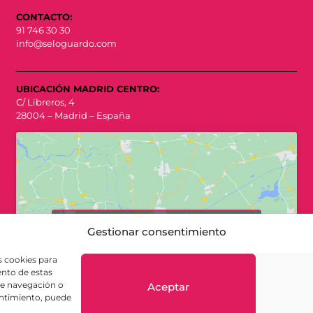
CONTACTO:
91 746 30 30
info@seloguardo.com
UBICACIÓN MADRID CENTRO:
C/ Libreros, 4
28004 – Madrid – España
Haz clic para aceptar cookies de
Gestionar consentimiento
marketing y permitir este contenido
s cookies para
ento de estas
de navegación o
Aceptar
sentimiento, puede