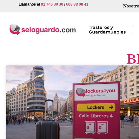
Llámanos al
91 746 30 30
/
608 88 08 41
Nosotro
Trasteros y
Guardamuebles
B