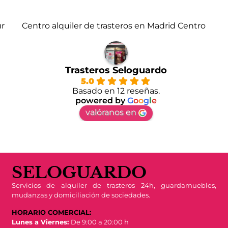
ur
Centro alquiler de trasteros en Madrid Centro
Trasteros Seloguardo
5.0
Basado en 12 reseñas.
powered by
G
o
o
g
l
e
valóranos en
SELOGUARDO
Servicios de alquiler de trasteros 24h, guardamuebles,
mudanzas y domiciliación de sociedades.
HORARIO COMERCIAL:
Lunes a Viernes:
De 9:00 a 20:00 h