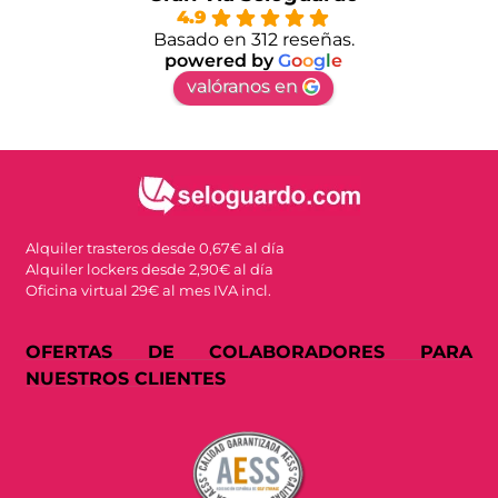
4.9
Basado en 312 reseñas.
powered by
G
o
o
g
l
e
valóranos en
Alquiler trasteros desde 0,67€ al día
Alquiler lockers desde 2,90€ al día
Oficina virtual 29€ al mes IVA incl.
OFERTAS DE COLABORADORES PARA
NUESTROS CLIENTES