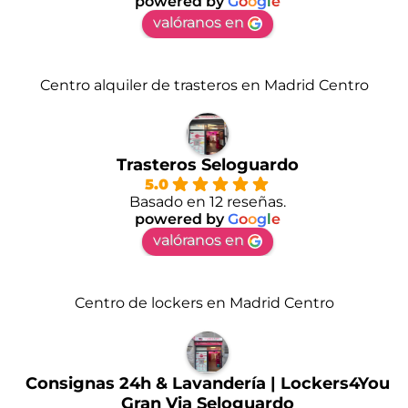
powered by
G
o
o
g
l
e
valóranos en
Centro alquiler de trasteros en Madrid Centro
Trasteros Seloguardo
5.0
Basado en 12 reseñas.
powered by
G
o
o
g
l
e
valóranos en
Centro de lockers en Madrid Centro
Consignas 24h & Lavandería | Lockers4You
Gran Via Seloguardo