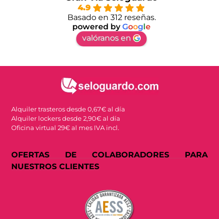
4.9
Basado en 312 reseñas.
powered by
G
o
o
g
l
e
valóranos en
Alquiler trasteros desde 0,67€ al día
Alquiler lockers desde 2,90€ al día
Oficina virtual 29€ al mes IVA incl.
OFERTAS DE COLABORADORES PARA
NUESTROS CLIENTES