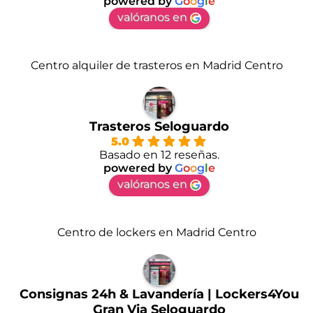
powered by
G
o
o
g
l
e
valóranos en
Centro alquiler de trasteros en Madrid Centro
Trasteros Seloguardo
5.0
Basado en 12 reseñas.
powered by
G
o
o
g
l
e
valóranos en
Centro de lockers en Madrid Centro
Consignas 24h & Lavandería | Lockers4You
Gran Via Seloguardo