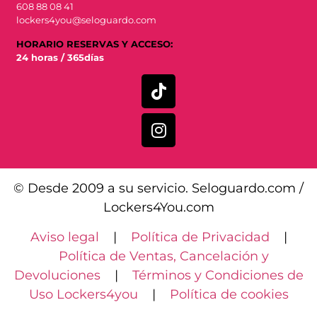
608 88 08 41
lockers4you@seloguardo.com
HORARIO RESERVAS Y ACCESO:
24 horas / 365días
© Desde 2009 a su servicio. Seloguardo.com /
Lockers4You.com
Aviso legal
|
Política de Privacidad
|
Política de Ventas, Cancelación y
Devoluciones
|
Términos y Condiciones de
Uso Lockers4you
|
Política de cookies