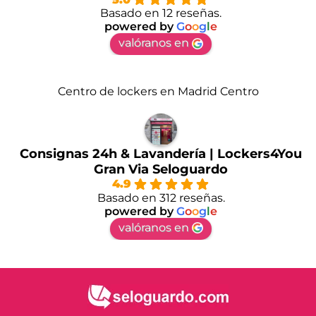
Basado en 12 reseñas.
powered by
G
o
o
g
l
e
valóranos en
Centro de lockers en Madrid Centro
Consignas 24h & Lavandería | Lockers4You
Gran Via Seloguardo
4.9
Basado en 312 reseñas.
powered by
G
o
o
g
l
e
valóranos en