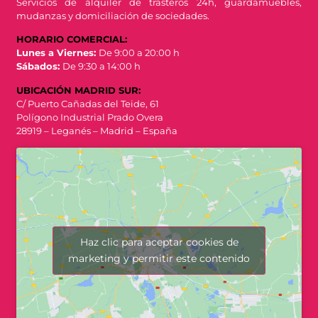
Servicios de alquiler de trasteros 24h, guardamuebles,
mudanzas y domiciliación de sociedades.
HORARIO COMERCIAL:
Lunes a Viernes:
De 9:00 a 20:00 h
Sábados:
De 9:30 a 14:00 h
UBICACIÓN MADRID SUR:
C/ Puerto Cañadas del Teide, 61
Polígono Industrial Prado Overa
28919 – Leganés – Madrid – España
Haz clic para aceptar cookies de
marketing y permitir este contenido