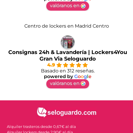
valóranos en
Centro de lockers en Madrid Centro
Consignas 24h & Lavandería | Lockers4You
Gran Via Seloguardo
4.9
Basado en 312 reseñas.
powered by
G
o
o
g
l
e
valóranos en
Alquiler trasteros desde 0,67€ al día
Alquiler lockers desde 2,90€ al día