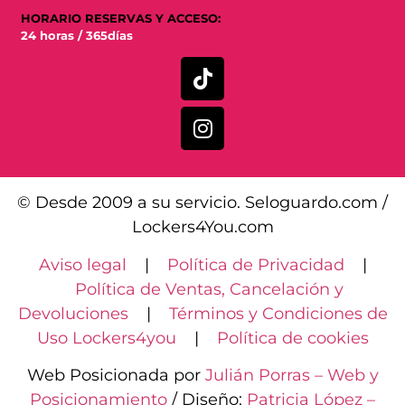
HORARIO RESERVAS Y ACCESO:
24 horas / 365días
© Desde 2009 a su servicio. Seloguardo.com /
Lockers4You.com
Aviso legal
|
Política de Privacidad
|
Política de Ventas, Cancelación y
Devoluciones
|
Términos y Condiciones de
Uso Lockers4you
|
Política de cookies
Web Posicionada por
Julián Porras – Web y
Posicionamiento
/ Diseño:
Patricia López –