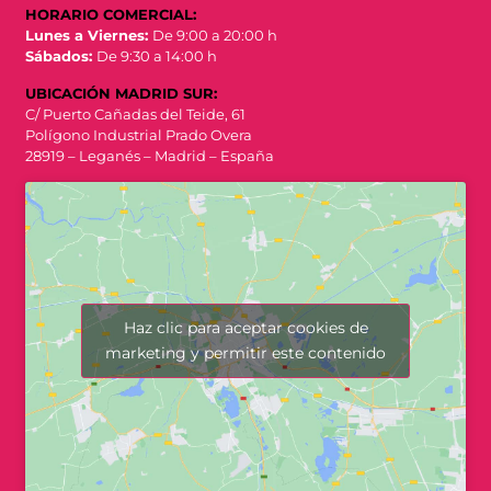
HORARIO COMERCIAL:
Lunes a Viernes:
De 9:00 a 20:00 h
Sábados:
De 9:30 a 14:00 h
UBICACIÓN MADRID SUR:
C/ Puerto Cañadas del Teide, 61
Polígono Industrial Prado Overa
28919 – Leganés – Madrid – España
Haz clic para aceptar cookies de
marketing y permitir este contenido