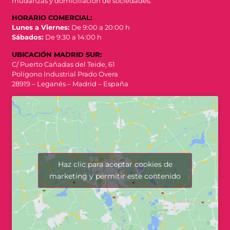
mudanzas y domiciliación de sociedades.
HORARIO COMERCIAL:
Lunes a Viernes:
De 9:00 a 20:00 h
Sábados:
De 9:30 a 14:00 h
UBICACIÓN MADRID SUR:
C/ Puerto Cañadas del Teide, 61
Polígono Industrial Prado Overa
28919 – Leganés – Madrid – España
Haz clic para aceptar cookies de
marketing y permitir este contenido