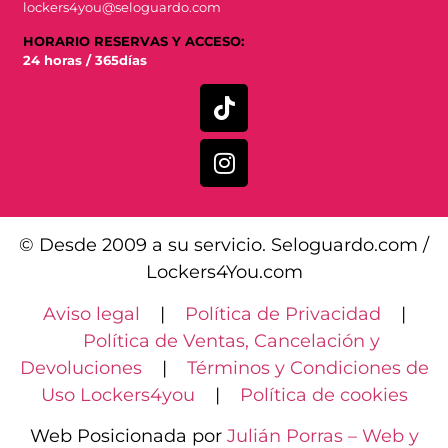
lockers4you@seloguardo.com
HORARIO RESERVAS Y ACCESO:
24 horas / 365días
© Desde 2009 a su servicio. Seloguardo.com /
Lockers4You.com
Aviso legal
|
Política de Privacidad
|
Política de Ventas, Cancelación y
Devoluciones
|
Términos y Condiciones de
Uso Lockers4you
|
Política de cookies
Web Posicionada por
Julián Porras – Web y