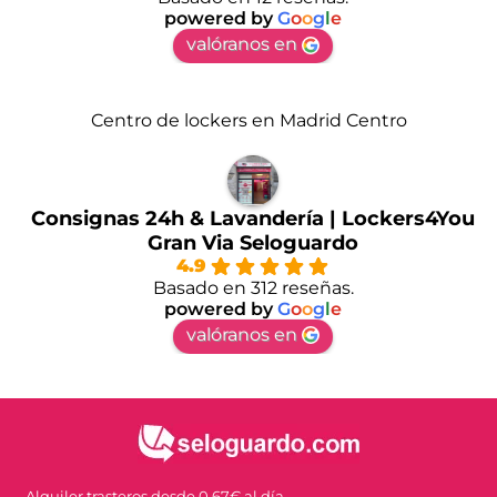
powered by
G
o
o
g
l
e
valóranos en
Centro de lockers en Madrid Centro
Consignas 24h & Lavandería | Lockers4You
Gran Via Seloguardo
4.9
Basado en 312 reseñas.
powered by
G
o
o
g
l
e
valóranos en
Alquiler trasteros desde 0,67€ al día