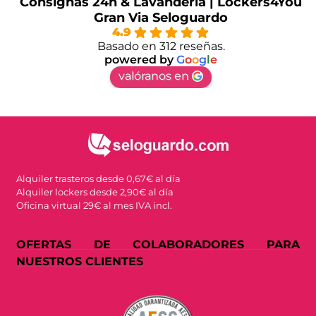
Consignas 24h & Lavandería | Lockers4You
Gran Via Seloguardo
4.9
Basado en 312 reseñas.
powered by
G
o
o
g
l
e
valóranos en
Alquiler trasteros desde 0,67€ al día
Alquiler lockers desde 2,90€ al día
Oficina virtual 29€ al mes IVA incl.
OFERTAS DE COLABORADORES PARA
NUESTROS CLIENTES