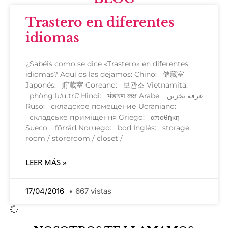
Trastero en diferentes
idiomas
¿Sabéis como se dice «Trastero» en diferentes
idiomas? Aquí os las dejamos: Chino: 储藏室
Japonés: 貯蔵室 Coreano: 보관소 Vietnamita:
phòng lưu trữ Hindi: भंडारण कक्ष Arabe: غرفة تخزين
Ruso: складское помещение Ucraniano:
складське приміщення Griego: αποθήκη
Sueco: förråd Noruego: bod Inglés: storage
room / storeroom / closet /
LEER MÁS »
17/04/2016
667 vistas