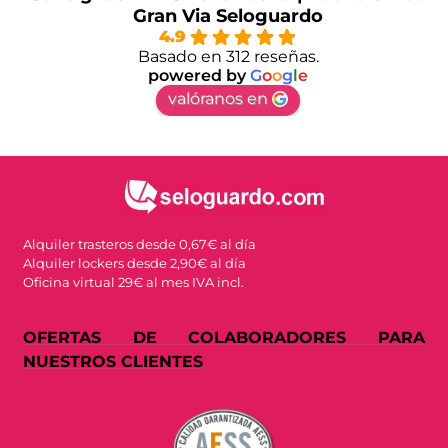
Gran Via Seloguardo
4.9
Basado en 312 reseñas.
powered by
G
o
o
g
l
e
valóranos en
Alquiler trasteros desde 0,67€ al día
Alquiler lockers desde 2,90€ al día
Oficina virtual 29€ al mes IVA incl.
OFERTAS DE COLABORADORES PARA
NUESTROS CLIENTES