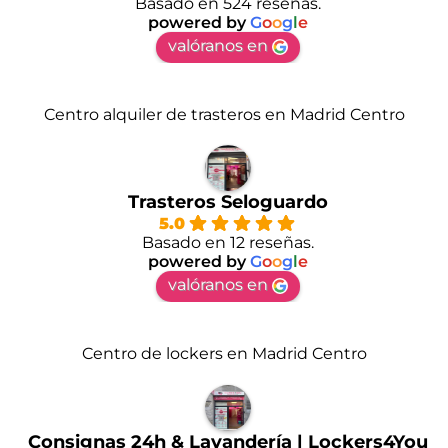
Basado en 524 reseñas.
powered by
G
o
o
g
l
e
valóranos en
Centro alquiler de trasteros en Madrid Centro
Trasteros Seloguardo
5.0
Basado en 12 reseñas.
powered by
G
o
o
g
l
e
valóranos en
Centro de lockers en Madrid Centro
Consignas 24h & Lavandería | Lockers4You