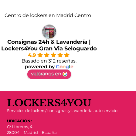
Centro de lockers en Madrid Centro
Consignas 24h & Lavandería |
Lockers4You Gran Via Seloguardo
4.9
Basado en 312 reseñas.
powered by
G
o
o
g
l
e
valóranos en
LOCKERS4YOU
Servicios de lockers/ consignas y lavandería autoservicio
UBICACIÓN:
C/ Libreros, 4
28004 – Madrid – España