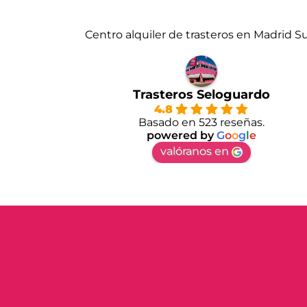
Centro alquiler de trasteros en Madrid S
Trasteros Seloguardo
4.8
Basado en 523 reseñas.
powered by
G
o
o
g
l
e
valóranos en