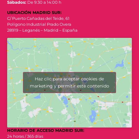
Sábados:
De 9:30 a 14:00 h
UBICACIÓN MADRID SUR:
C/ Puerto Cañadas del Teide, 61
Polígono Industrial Prado Overa
28919 – Leganés – Madrid – España
Haz clic para aceptar cookies de
marketing y permitir este contenido
HORARIO DE ACCESO MADRID SUR:
24 horas / 365 días