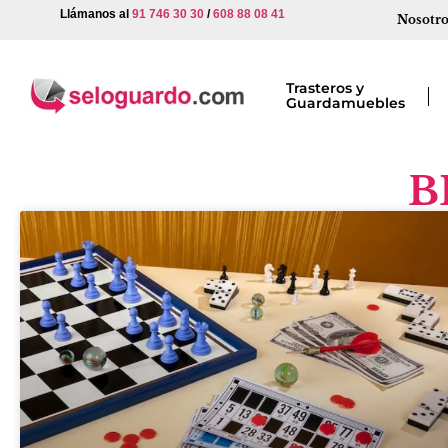
Llámanos al
91 746 30 30
/
608 88 08 41
Nosotro
Trasteros y
Guardamuebles
B