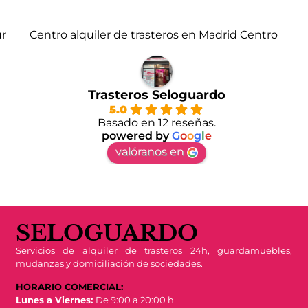
ur
Centro alquiler de trasteros en Madrid Centro
Trasteros Seloguardo
5.0
Basado en 12 reseñas.
powered by
G
o
o
g
l
e
valóranos en
SELOGUARDO
Servicios de alquiler de trasteros 24h, guardamuebles,
mudanzas y domiciliación de sociedades.
HORARIO COMERCIAL:
Lunes a Viernes:
De 9:00 a 20:00 h