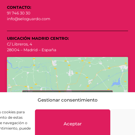
CONTACTO:
91 746 30 30
info@seloguardo.com
UBICACIÓN MADRID CENTRO:
C/ Libreros, 4
28004 – Madrid – España
Haz clic para aceptar cookies de
Gestionar consentimiento
marketing y permitir este contenido
s cookies para
ento de estas
de navegación o
Aceptar
sentimiento, puede