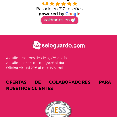
4.9
Basado en 312 reseñas.
powered by
G
o
o
g
l
e
valóranos en
Alquiler trasteros desde 0,67€ al día
Alquiler lockers desde 2,90€ al día
Oficina virtual 29€ al mes IVA incl.
OFERTAS DE COLABORADORES PARA
NUESTROS CLIENTES