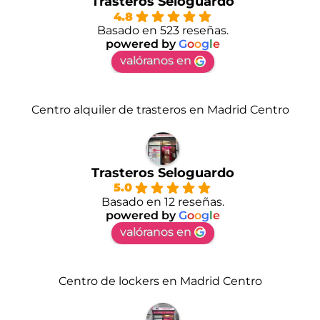
Trasteros Seloguardo
4.8
Basado en 523 reseñas.
powered by
G
o
o
g
l
e
valóranos en
Centro alquiler de trasteros en Madrid Centro
Trasteros Seloguardo
5.0
Basado en 12 reseñas.
powered by
G
o
o
g
l
e
valóranos en
Centro de lockers en Madrid Centro