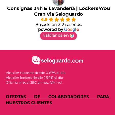
Consignas 24h & Lavandería | Lockers4You
Gran Via Seloguardo
4.9
Basado en 312 reseñas.
powered by
G
o
o
g
l
e
valóranos en
Alquiler trasteros desde 0,67€ al día
Alquiler lockers desde 2,90€ al día
Oficina virtual 29€ al mes IVA incl.
OFERTAS DE COLABORADORES PARA
NUESTROS CLIENTES